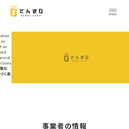
ation
 on
t on
fied
rcial
ctions
商取引
づく表
事業者の情報